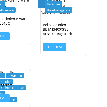
21
fen
Backöfen
Feb.
ltsgeräte
Haushaltsgeräte
 Backofen B.Ware
301BC
Beko Backofen
BBIM13400XPSE
Ausstellungsstück
DEAL
zum DEAL
fen
Ceranfeld
rrspüler
tsgeräte
& Gefrierschränke
er
DEAL
maschinen