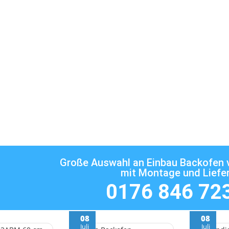
ofen
Große Auswahl an Einbau Backofe
mit Montage und Liefe
0176 846 72
08
08
Juli
Juli