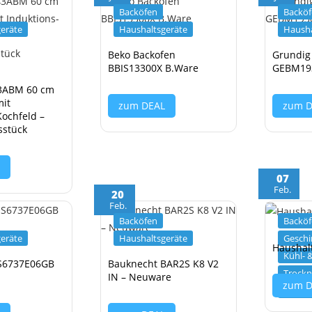
Backöfen
Backö
eräte
Haushaltsgeräte
Hausha
Beko Backofen
Grundig
BBIS13300X B.Ware
GEBM19
3ABM 60 cm
mit
zum DEAL
zum 
Kochfeld –
sstück
L
07
Feb.
20
Feb.
Backöfen
Backö
eräte
Haushaltsgeräte
Geschi
Haushal
Kühl- 
S6737E06GB
Bauknecht BAR2S K8 V2
Trockn
IN – Neuware
zum 
Wasch