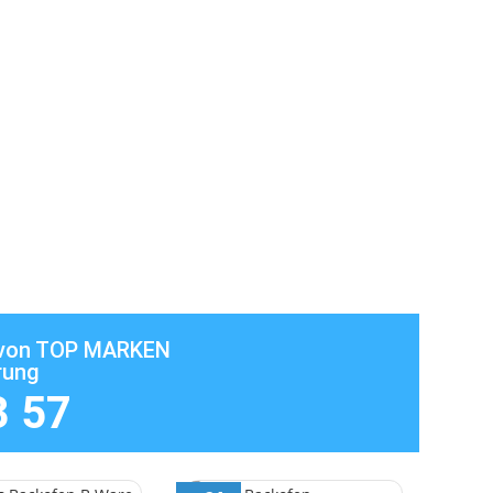
n von TOP MARKEN
rung
3 57