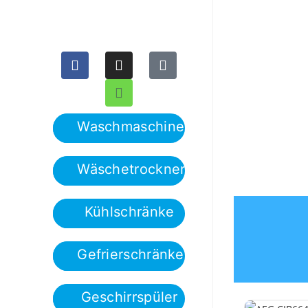
Back
Waschmaschinen
Wäschetrockner
Kühlschränke
Gefrierschränke
Geschirrspüler