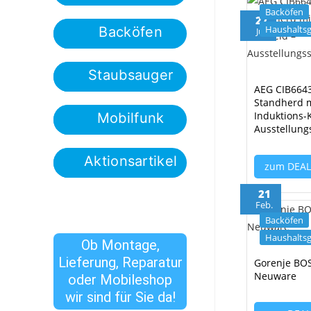
Backöfen
27
Haushaltsg
Backöfen
Juli
Staubsauger
AEG CIB664
Standherd 
Induktions-
Mobilfunk
Ausstellung
Aktionsartikel
zum DEA
21
Feb.
Backöfen
Haushaltsg
Ob Montage,
Lieferung, Reparatur
Gorenje BO
Neuware
oder Mobileshop
wir sind für Sie da!