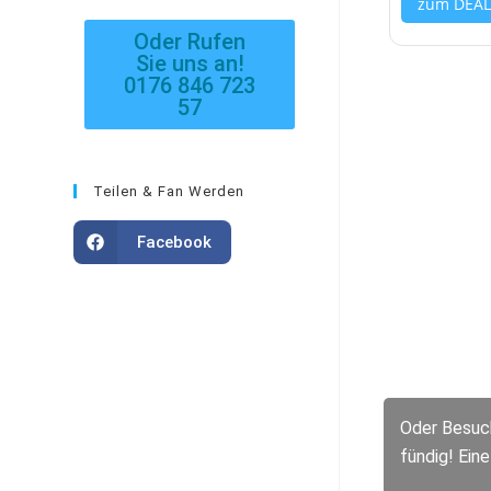
zum DEA
Oder Rufen
Sie uns an!
0176 846 723
57
Teilen & Fan Werden
Facebook
Oder Besuch
fündig! Ein