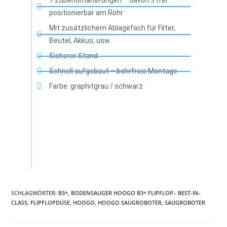
7 Zubehörhalterungen – davon 3 frei
positionierbar am Rohr
Mit zusätzlichem Ablagefach für Filter,
Beutel, Akkus, usw.
Sicherer Stand
Schnell aufgebaut – bohrfreie Montage
Farbe: graphitgrau / schwarz
SCHLAGWÖRTER
:
B3+
,
BODENSAUGER HOOGO B3+ FLIPFLOP– BEST-IN-
CLASS
,
FLIPFLOPDÜSE
,
HOOGO
,
HOOGO SAUGROBOTER
,
SAUGROBOTER