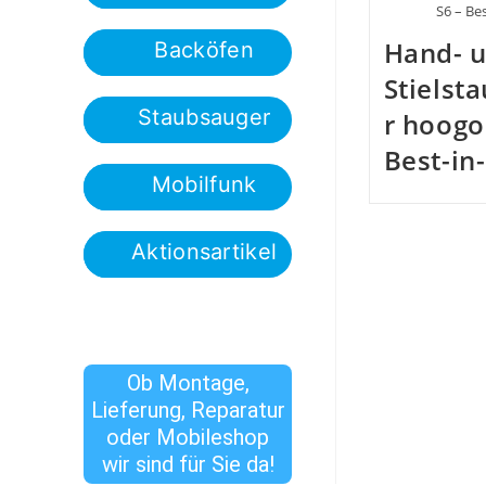
S6 – Bes
Hand- 
Backöfen
Stielst
Staubsauger
r hoogo
Best-in
Mobilfunk
Aktionsartikel
Ob Montage,
Lieferung, Reparatur
oder Mobileshop
wir sind für Sie da!