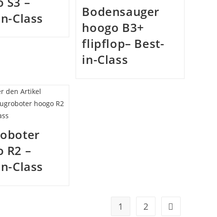
 S3 –
Bodensauger
in-Class
hoogo B3+
flipflop– Best-
in-Class
roboter
 R2 –
in-Class
1
2