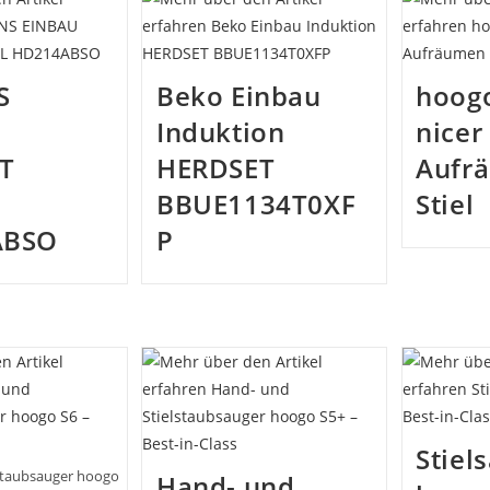
S
Beko Einbau
hoogo
Induktion
nicer
T
HERDSET
Aufr
BBUE1134T0XF
Stiel
ABSO
P
Stiel
staubsauger hoogo
Hand- und