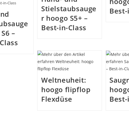
hoogo
t-in-Class
Stielstaubsauge
Best-
und
r hoogo S5+ –
aubsauge
Best-in-Class
 S6 –
-Class
Weltneuheit:
Saug
hoogo flipflop
hoogo
Flexdüse
Best-